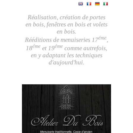
Réalisation, création de portes
en bois, fenêtres en bois et volets
en bois.
éme
Rééditions de menuiseries 17
,
éme
éme
18
et 19
comme autrefois,
en y adaptant les techniques
d'aujourd'hui.