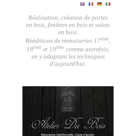
Réalisation, création de portes
en bois, fenêtres en bois et volets
en bois.
éme
Rééditions de menuiseries 17
,
éme
éme
18
et 19
comme autrefois,
en y adaptant les techniques
d'aujourd'hui.