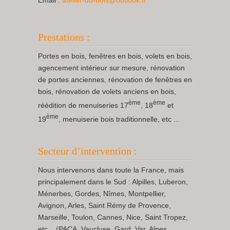
Email :
atelier-du-bois@outlook.fr
Prestations :
Portes en bois, fenêtres en bois, volets en bois,
agencement intérieur sur mesure, rénovation
de portes anciennes, rénovation de fenêtres en
bois, rénovation de volets anciens en bois,
ème
ème
réédition de menuiseries 17
, 18
et
ème
19
, menuiserie bois traditionnelle, etc ...
Secteur d’intervention :
Nous intervenons dans toute la France, mais
principalement dans le Sud : Alpilles, Luberon,
Ménerbes, Gordes, Nîmes, Montpellier,
Avignon, Arles, Saint Rémy de Provence,
Marseille, Toulon, Cannes, Nice, Saint Tropez,
etc... (PACA, Vaucluse, Gard, Var, Alpes