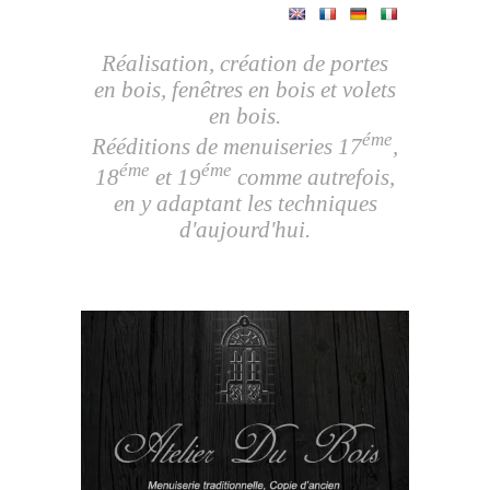
Réalisation, création de portes
en bois, fenêtres en bois et volets
en bois.
éme
Rééditions de menuiseries 17
,
éme
éme
18
et 19
comme autrefois,
en y adaptant les techniques
d'aujourd'hui.