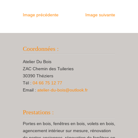
Image précédente
Image suivante
Coordonnées :
Atelier Du Bois
ZAC Chemin des Tuileries
30390 Théziers
Tél :
04 66 75 12 77
Email :
atelier-du-bois@outlook.fr
Prestations :
Portes en bois, fenêtres en bois, volets en bois,
agencement intérieur sur mesure, rénovation
de portes anciennes, rénovation de fenêtres en