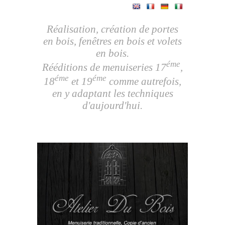
Réalisation, création de portes
en bois, fenêtres en bois et volets
en bois.
éme
Rééditions de menuiseries 17
,
éme
éme
18
et 19
comme autrefois,
en y adaptant les techniques
d'aujourd'hui.