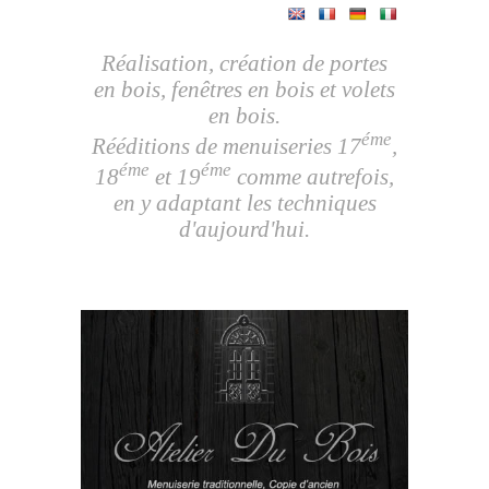
Réalisation, création de portes
en bois, fenêtres en bois et volets
en bois.
éme
Rééditions de menuiseries 17
,
éme
éme
18
et 19
comme autrefois,
en y adaptant les techniques
d'aujourd'hui.