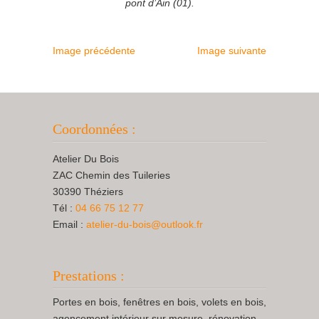
pont d’Ain (01).
Image précédente
Image suivante
Coordonnées :
Atelier Du Bois
ZAC Chemin des Tuileries
30390 Théziers
Tél :
04 66 75 12 77
Email :
atelier-du-bois@outlook.fr
Prestations :
Portes en bois, fenêtres en bois, volets en bois,
agencement intérieur sur mesure, rénovation