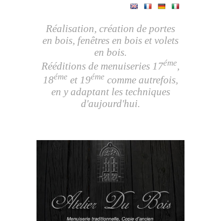
Réalisation, création de portes
en bois, fenêtres en bois et volets
en bois.
éme
Rééditions de menuiseries 17
,
éme
éme
18
et 19
comme autrefois,
en y adaptant les techniques
d'aujourd'hui.