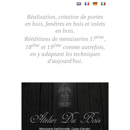
Réalisation, création de portes
en bois, fenêtres en bois et volets
en bois.
éme
Rééditions de menuiseries 17
,
éme
éme
18
et 19
comme autrefois,
en y adaptant les techniques
d'aujourd'hui.