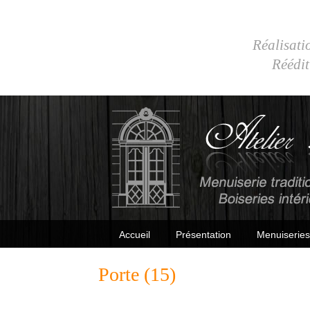
Réalisatio
Réédit
Accueil
Présentation
Menuiseries
Porte (15)