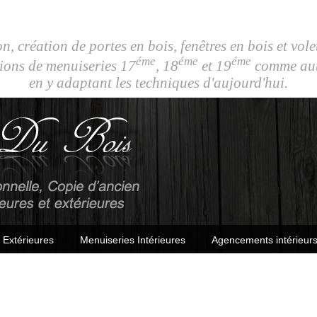
n, création de portes en bois, fenêtres en bois et vole
éme
éme
éme
ions de menuiseries 17
, 18
et 19
comme autr
en y adaptant les techniques d'aujourd'hui.
 Extérieures
Menuiseries Intérieures
Agencements intérieurs