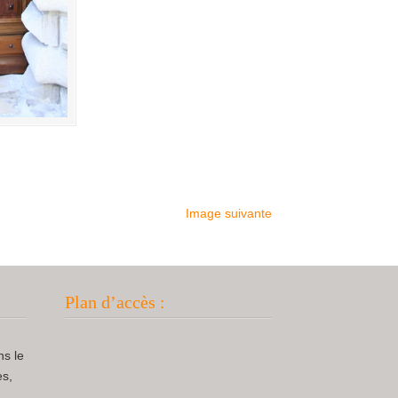
Image suivante
Plan d’accès :
ns le
es,