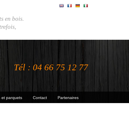
ts en bois.
efois,
Tél : 04 66 75 12 77
 et parquets
Contact
Partenaires