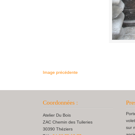
Image précédente
Coordonnées :
Pre
Port
Atelier Du Bois
vole
ZAC Chemin des Tuileries
sur 
30390 Théziers
anci