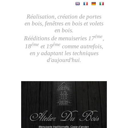
Réalisation, création de portes
en bois, fenêtres en bois et volets
en bois.
éme
Rééditions de menuiseries 17
,
éme
éme
18
et 19
comme autrefois,
en y adaptant les techniques
d'aujourd'hui.