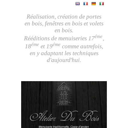
Réalisation, création de portes
en bois, fenêtres en bois et volets
en bois.
éme
Rééditions de menuiseries 17
,
éme
éme
18
et 19
comme autrefois,
en y adaptant les techniques
d'aujourd'hui.