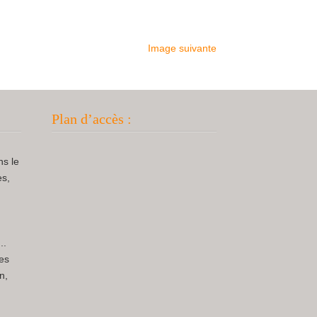
Image suivante
Plan d’accès :
ns le
es,
..
pes
n,