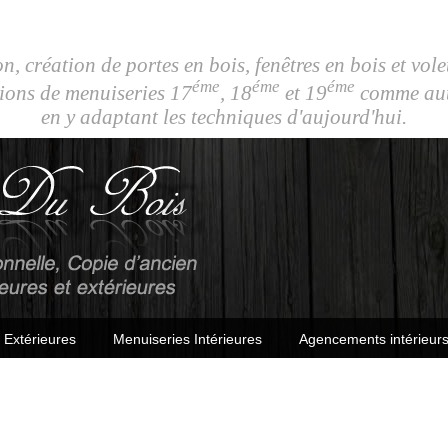
n, création de portes en bois, fenêtres en bois et vole
éme
éme
éme
ions de menuiseries 17
, 18
et 19
comme autr
en y adaptant les techniques d'aujourd'hui.
 Extérieures
Menuiseries Intérieures
Agencements intérieurs