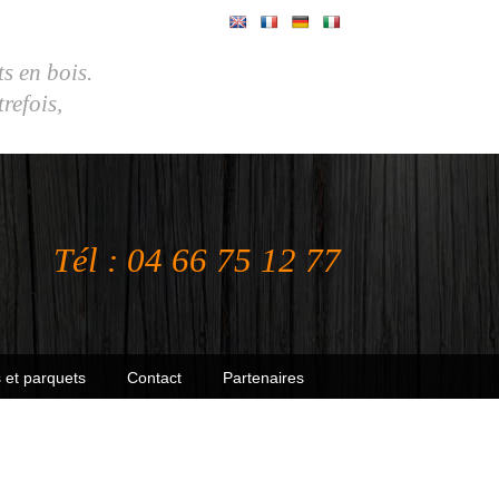
ts en bois.
efois,
Tél : 04 66 75 12 77
 et parquets
Contact
Partenaires