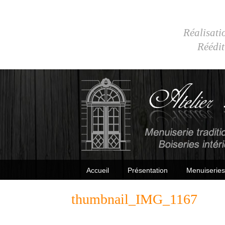
Réalisatio
Réédit
Accueil
Présentation
Menuiseries
thumbnail_IMG_1167