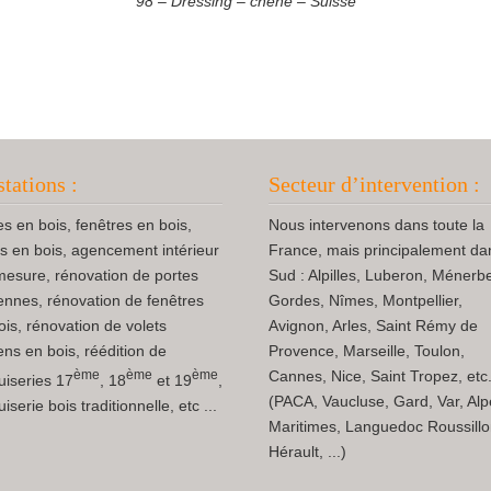
98 – Dressing – chêne – Suisse
stations :
Secteur d’intervention :
es en bois, fenêtres en bois,
Nous intervenons dans toute la
ts en bois, agencement intérieur
France, mais principalement da
mesure, rénovation de portes
Sud : Alpilles, Luberon, Ménerb
ennes, rénovation de fenêtres
Gordes, Nîmes, Montpellier,
ois, rénovation de volets
Avignon, Arles, Saint Rémy de
ens en bois, réédition de
Provence, Marseille, Toulon,
ème
ème
ème
Cannes, Nice, Saint Tropez, etc.
iseries 17
, 18
et 19
,
(PACA, Vaucluse, Gard, Var, Al
serie bois traditionnelle, etc ...
Maritimes, Languedoc Roussillo
Hérault, ...)