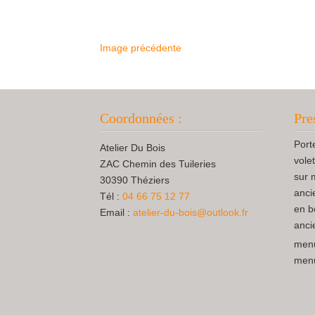
Image précédente
Coordonnées :
Pre
Port
Atelier Du Bois
vole
ZAC Chemin des Tuileries
sur 
30390 Théziers
anci
Tél :
04 66 75 12 77
en b
Email :
atelier-du-bois@outlook.fr
anci
menu
menui