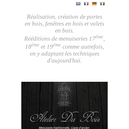
Réalisation, création de portes
en bois, fenêtres en bois et volets
en bois.
éme
Rééditions de menuiseries 17
,
éme
éme
18
et 19
comme autrefois,
en y adaptant les techniques
d'aujourd'hui.