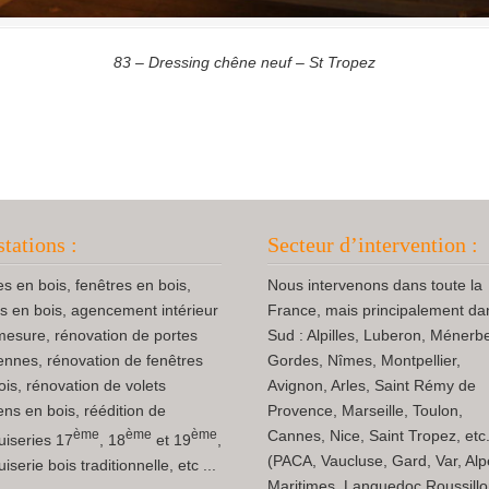
83 – Dressing chêne neuf – St Tropez
stations :
Secteur d’intervention :
es en bois, fenêtres en bois,
Nous intervenons dans toute la
ts en bois, agencement intérieur
France, mais principalement da
mesure, rénovation de portes
Sud : Alpilles, Luberon, Ménerb
ennes, rénovation de fenêtres
Gordes, Nîmes, Montpellier,
ois, rénovation de volets
Avignon, Arles, Saint Rémy de
ens en bois, réédition de
Provence, Marseille, Toulon,
ème
ème
ème
Cannes, Nice, Saint Tropez, etc.
iseries 17
, 18
et 19
,
(PACA, Vaucluse, Gard, Var, Al
serie bois traditionnelle, etc ...
Maritimes, Languedoc Roussillo