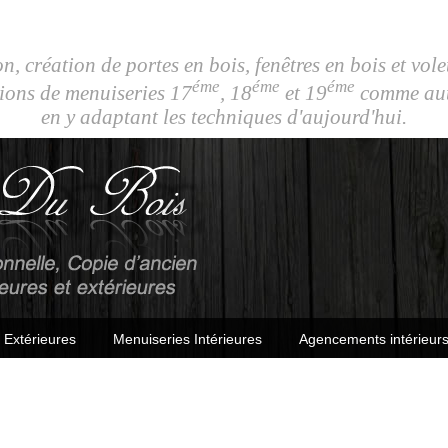
n, création de portes en bois, fenêtres en bois et vole
éme
éme
éme
ions de menuiseries 17
, 18
et 19
comme autr
en y adaptant les techniques d'aujourd'hui.
 Extérieures
Menuiseries Intérieures
Agencements intérieurs