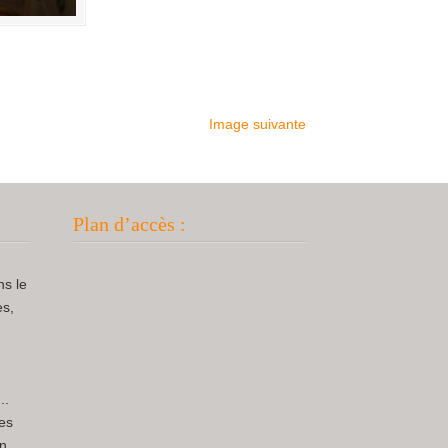
Image suivante
Plan d’accès :
ns le
es,
..
pes
n,