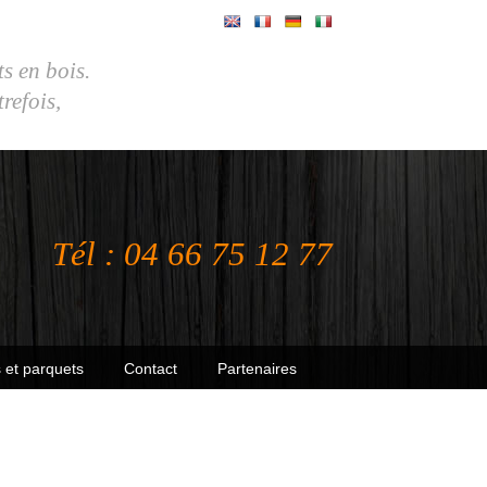
ts en bois.
efois,
Tél : 04 66 75 12 77
 et parquets
Contact
Partenaires