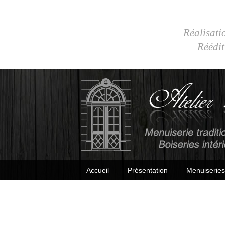
Réalisatio
Réédit
Accueil
Présentation
Menuiseries