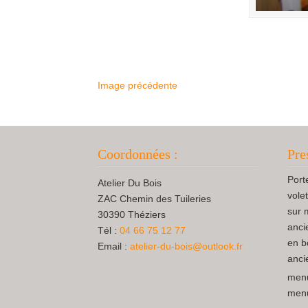
Image précédente
Coordonnées :
Pre
Port
Atelier Du Bois
vole
ZAC Chemin des Tuileries
sur 
30390 Théziers
anci
Tél :
04 66 75 12 77
en b
Email :
atelier-du-bois@outlook.fr
anci
menu
menui