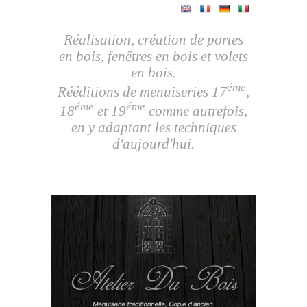
Réalisation, création de portes
en bois, fenêtres en bois et volets
en bois.
éme
Rééditions de menuiseries 17
,
éme
éme
18
et 19
comme autrefois,
en y adaptant les techniques
d'aujourd'hui.